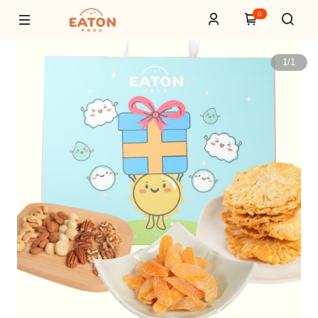
0
1
/
1