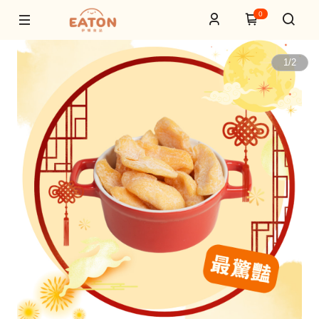
0
1
/
2