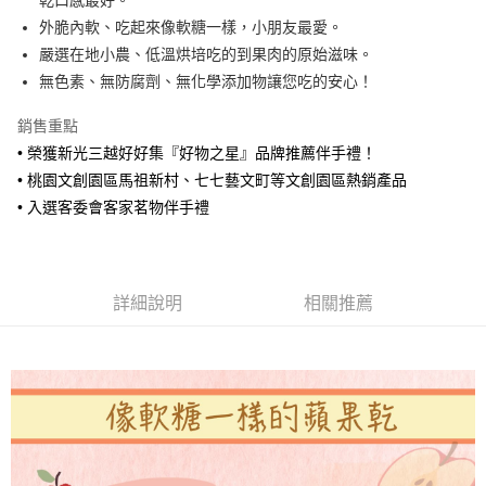
乾口感最好。
街口支付
外脆內軟、吃起來像軟糖一樣，小朋友最愛。
悠遊付
嚴選在地小農、低溫烘培吃的到果肉的原始滋味。
無色素、無防腐劑、無化學添加物讓您吃的安心！
ATM付款
銷售重點
運送方式
• 榮獲新光三越好好集『好物之星』品牌推薦伴手禮！
全家取貨付款
• 桃園文創園區馬祖新村、七七藝文町等文創園區熱銷產品
每筆NT$80，滿NT$750(含以上)免運費
• 入選客委會客家茗物伴手禮
付款後全家取貨
每筆NT$80，滿NT$750(含以上)免運費
詳細說明
相關推薦
7-11取貨付款
每筆NT$80，滿NT$1,000(含以上)免運費
付款後7-11取貨
每筆NT$80，滿NT$1,000(含以上)免運費
宅配
每筆NT$100，滿NT$1,000(含以上)免運費